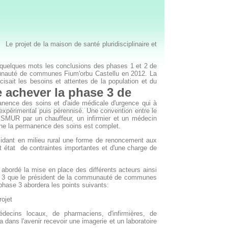
 Le projet de la maison de santé pluridisciplinaire et
 quelques mots les conclusions des phases 1 et 2 de
mmunauté de communes Fium'orbu Castellu en 2012. La
cisait les besoins et attentes de la population et du
e achever la phase 3 de
anence des soins et d'aide médicale d'urgence qui à
expérimental puis pérennisé. Une convention entre le
e SMUR par un chauffeur, un infirmier et un médecin
erne la permanence des soins est complet.
ésidant en milieu rural une forme de renoncement aux
nt état de contraintes importantes et d'une charge de
abordé la mise en place des différents acteurs ainsi
ase 3 que le président de la communauté de communes
phase 3 abordera les points suivants:
rojet
édecins locaux, de pharmaciens, d'infirmières, de
a dans l'avenir recevoir une imagerie et un laboratoire