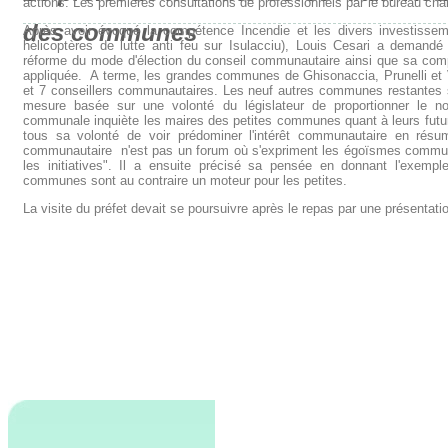
actions. Les premières consultations de professionnels par le bureau char
des communes
Après avoir évoqué la compétence Incendie et les divers investiss
hélicoptères de lutte anti feu sur Isulacciu), Louis Cesari a demandé
réforme du mode d'élection du conseil communautaire ainsi que sa compo
appliquée. A terme, les grandes communes de Ghisonaccia, Prunelli et Ve
et 7 conseillers communautaires. Les neuf autres communes restantes 
mesure basée sur une volonté du législateur de proportionner le n
communale inquiète les maires des petites communes quant à leurs futu
tous sa volonté de voir prédominer l'intérêt communautaire en rés
communautaire n'est pas un forum où s'expriment les égoïsmes commu
les initiatives". Il a ensuite précisé sa pensée en donnant l'exe
communes sont au contraire un moteur pour les petites.
La visite du préfet devait se poursuivre après le repas par une présentatio