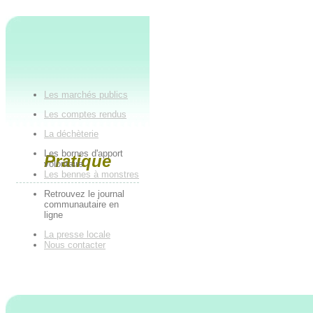
Les marchés publics
Les comptes rendus
La déchèterie
Les bornes d'apport
Pratique
volontaire
Les bennes à monstres
Retrouvez le journal
communautaire en
ligne
La presse locale
Nous contacter