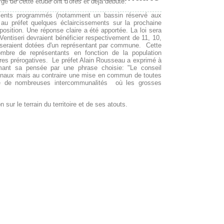
gé de cette étude ont d'ores et déjà débuté.
ements programmés (notamment un bassin réservé aux
 au préfet quelques éclaircissements sur la prochaine
sition. Une réponse claire a été apportée. La loi sera
ntiseri devraient bénéficier respectivement de 11, 10,
seraient dotées d'un représentant par commune. Cette
ombre de représentants en fonction de la population
res prérogatives. Le préfet Alain Rousseau a exprimé à
umant sa pensée par une phrase choisie: "Le conseil
naux mais au contraire une mise en commun de toutes
mple de nombreuses intercommunalités où les grosses
n sur le terrain du territoire et de ses atouts.