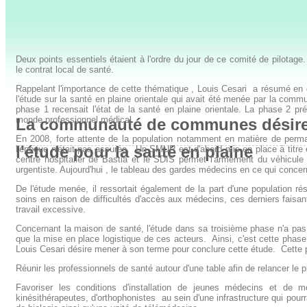
Deux points essentiels étaient à l'ordre du jour de ce comité de pilotage.
le contrat local de santé.
Rappelant l'importance de cette thématique , Louis Cesari a résumé en
l'étude sur la santé en plaine orientale qui avait été menée par la co
phase 1 recensait l'état de la santé en plaine orientale. La phase 2 pré
monde professionnel médical.
La communauté de communes d
ésir
En 2008, forte attente de la population notamment en matière de perm
l'étude pour la santé en plaine
l'époque n'était pas assurée. Un SMUR est d'abord mis en place à titre 
centre hospitalier de Bastia et le SDIS permet l'armement du véhicul
urgentiste. Aujourd'hui , le tableau des gardes médecins en ce qui conc
De l'étude menée, il ressortait également de la part d'une population r
soins en raison de difficultés d'accès aux médecins, ces derniers faisa
travail excessive.
Concernant la maison de santé, l'étude dans sa troisième phase n'a pas 
que la mise en place logistique de ces acteurs. Ainsi, c'est cette ph
Louis Cesari désire mener à son terme pour conclure cette étude. Cette 
Réunir les professionnels de santé autour d'une table afin de relancer le p
Favoriser les conditions d'installation de jeunes médecins et de m
kinésithérapeutes, d'orthophonistes au sein d'une infrastructure qui pourr