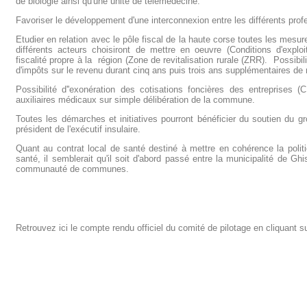
de biologie ainsi qu'une unité de télémédecine.
Favoriser le développement d'une interconnexion entre les différents pro
Etudier en relation avec le pôle fiscal de la haute corse toutes les mesu
différents acteurs choisiront de mettre en oeuvre (Conditions d'expl
fiscalité propre à la région (Zone de revitalisation rurale (ZRR). Possibil
d'impôts sur le revenu durant cinq ans puis trois ans supplémentaires de
Possibilité d''exonération des cotisations foncières des entreprises
auxiliaires médicaux sur simple délibération de la commune.
Toutes les démarches et initiatives pourront bénéficier du soutien du g
président de l'exécutif insulaire.
Quant au contrat local de santé destiné à mettre en cohérence la polit
santé, il semblerait qu'il soit d'abord passé entre la municipalité de Gh
communauté de communes.
Retrouvez ici le compte rendu officiel du comité de pilotage en cliquant