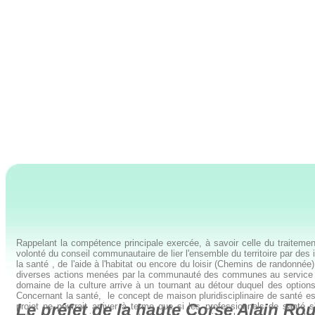
Rappelant la compétence principale exercée, à savoir celle du traitemen
volonté du conseil communautaire de lier l'ensemble du territoire par des
la santé , de l'aide à l'habitat ou encore du loisir (Chemins de randonn
diverses actions menées par la communauté des communes au service de 
domaine de la culture arrive à un tournant au détour duquel des options
Concernant la santé, le concept de maison pluridisciplinaire de santé e
Le préfet de la haute Corse Alain R
projet ne pourrait arriver à terme que si les professionnels de santé s