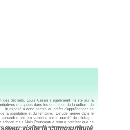
t des déchets, Louis Cesari a également insisté sur la
 initiatives marquées dans les domaines de la culture, de
ée). Un exposé a donc permis au préfet d'appréhender les
la population et du territoire. L'étude menée dans le
 concrètes ont été validées par le comité de pilotage.
st adopté mais Alain Rousseau a tenu à préciser que ce
ousseau visite la communauté
'en emparent et participent activement aux différentes